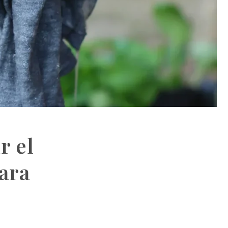
r el
ara