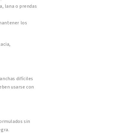
da, lana o prendas
mantener los
acia,
nchas difíciles
deben usarse con
formulados sin
egra.