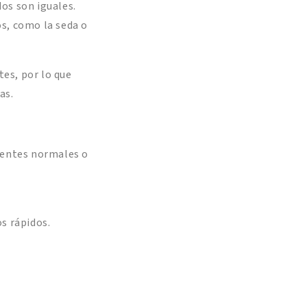
os son iguales.
os, como la seda o
es, por lo que
as.
gentes normales o
os rápidos.