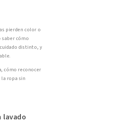
as pierden color o
no saber cómo
cuidado distinto, y
able.
da, cómo reconocer
 la ropa sin
n lavado