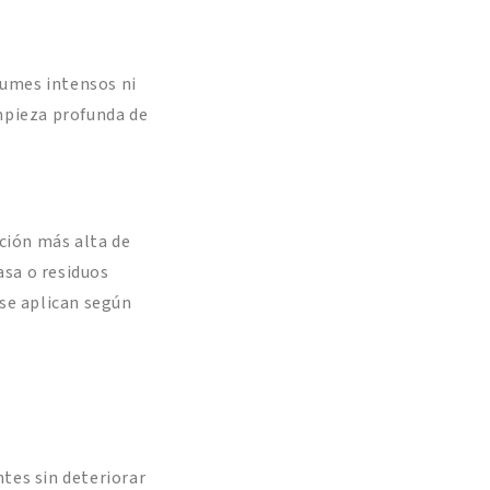
fumes intensos ni
impieza profunda de
ción más alta de
asa o residuos
 se aplican según
tes sin deteriorar