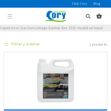
Ir
Club Cory
Blog
directamente
al contenido
Carrito
Liquid error (sections/image-banner line 153): invalid url input
Filtrar y ordenar
1 producto