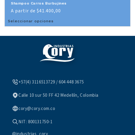
Shampoo Carros Burbujines
Precio
A partir de $41.400,00
habitual
Seleccionar opciones
+57(4) 3116513729 / 604 448 3675
Calle 10 sur 50 FF 42 Medellín, Colombia
cory@cory.com.co
NIT: 800131750-1
@industrias_cory