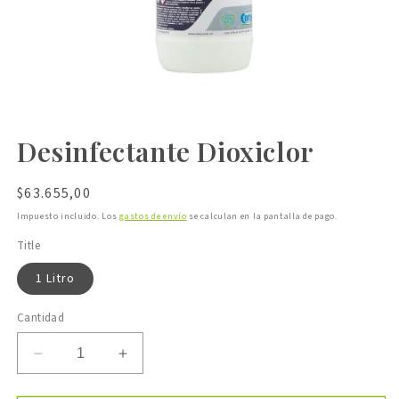
Desinfectante Dioxiclor
Precio
$63.655,00
habitual
Impuesto incluido. Los
gastos de envío
se calculan en la pantalla de pago.
Title
1 Litro
Cantidad
Reducir
Aumentar
cantidad
cantidad