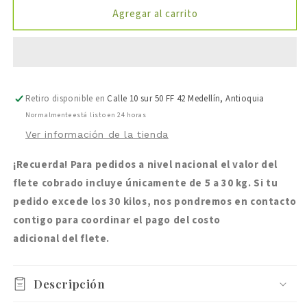
para
para
Agregar al carrito
Desinfectante
Desinfectante
Dioxiclor
Dioxiclor
Retiro disponible en
Calle 10 sur 50 FF 42 Medellín, Antioquia
Normalmente está listo en 24 horas
Ver información de la tienda
¡Recuerda! Para pedidos a nivel nacional el valor del
flete cobrado incluye únicamente de 5 a 30 kg. Si tu
pedido excede los 30 kilos, nos pondremos en contacto
contigo para coordinar el pago del costo
adicional del flete.
Descripción