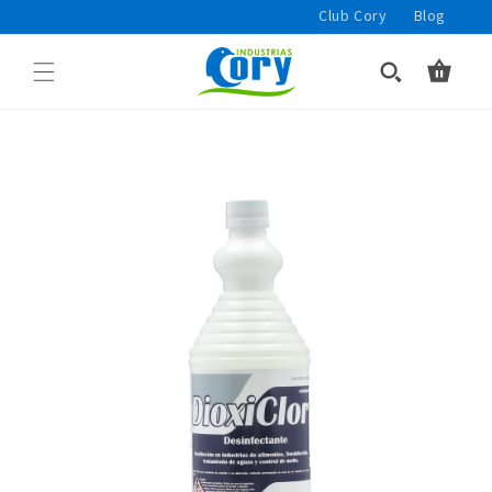
Ir
Club Cory
Blog
directamente
al contenido
Carrito
Ir
directamente
a la
información
del producto